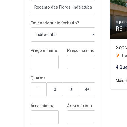
A parti
Em condomínio fechado?
R$ 
Sobr
Preço mínimo
Preço máximo
Rec
4 Qua
Quartos
Mais 
1
2
3
4+
Área mínima
Área máxima