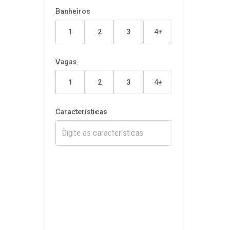
Banheiros
1
2
3
4+
Vagas
1
2
3
4+
Características