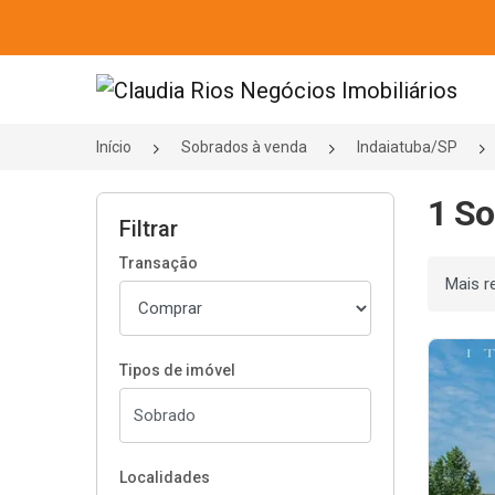
Página inicial
Início
Sobrados à venda
Indaiatuba/SP
1 So
Filtrar
Transação
Ordenar
Tipos de imóvel
Localidades