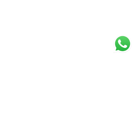
ágina inicial
RECI: 45922-J
s valores, condições e disponibilidade dos imóveis estão