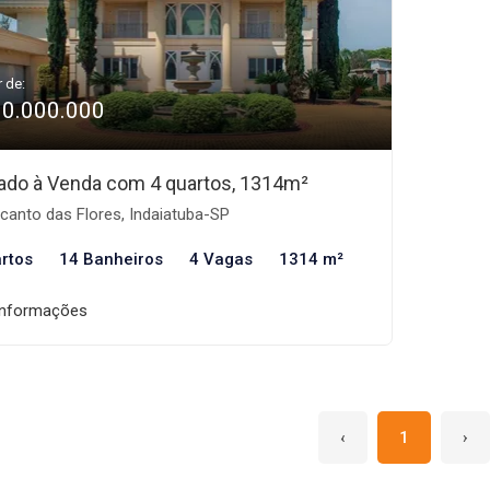
r de:
10.000.000
ado à Venda com 4 quartos, 1314m²
anto das Flores, Indaiatuba-SP
rtos
14 Banheiros
4 Vagas
1314 m²
informações
‹
1
›