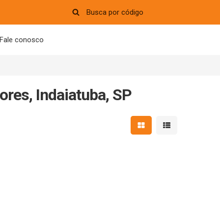
Fale conosco
res, Indaiatuba, SP
Mostrar resultados em 
Mostrar resultad