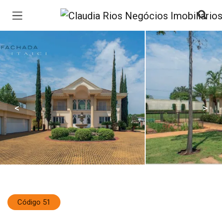
Página inicial
<
>
Código 51