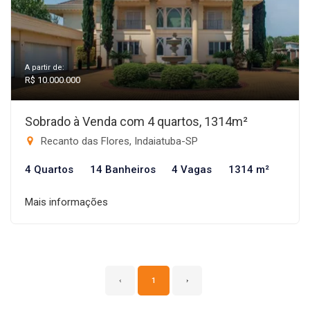
A partir de:
R$ 10.000.000
Sobrado à Venda com 4 quartos, 1314m²
Recanto das Flores, Indaiatuba-SP
4 Quartos
14 Banheiros
4 Vagas
1314 m²
Mais informações
‹
1
›