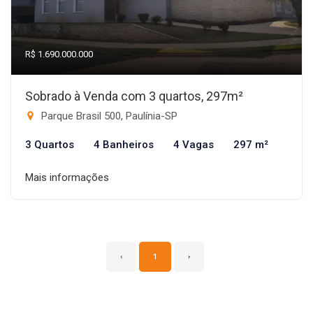
R$ 1.690.000.000
Sobrado à Venda com 3 quartos, 297m²
Parque Brasil 500, Paulínia-SP
3 Quartos
4 Banheiros
4 Vagas
297 m²
Mais informações
‹
1
›