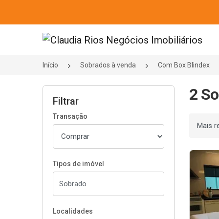
Página inicial
Início
Sobrados à venda
Com Box Blindex
2 So
Filtrar
Transação
Ordenar
Tipos de imóvel
Localidades