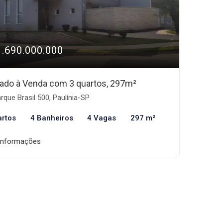
1.690.000.000
ado à Venda com 3 quartos, 297m²
rque Brasil 500, Paulínia-SP
artos
4 Banheiros
4 Vagas
297 m²
informações