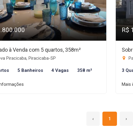
1.800.000
R$ 
ado à Venda com 5 quartos, 358m²
Sobr
a Piracicaba, Piracicaba-SP
Pa
rtos
5 Banheiros
4 Vagas
358 m²
3 Qu
informações
Mais 
‹
1
›