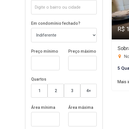
Em condomínio fechado?
R$ 
Sobr
Preço mínimo
Preço máximo
Nov
5 Qua
Quartos
Mais 
1
2
3
4+
Área mínima
Área máxima