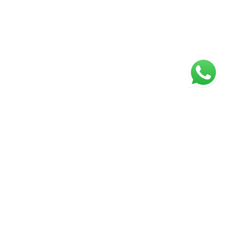
ágina inicial
RECI: 45922-J
s valores, condições e disponibilidade dos imóveis estão