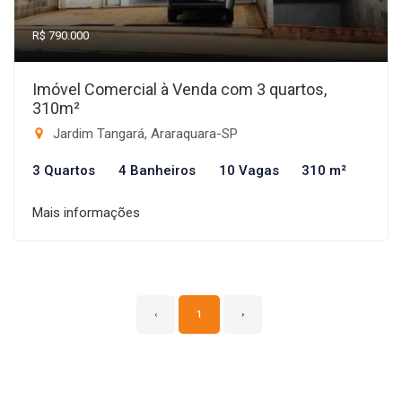
R$ 790.000
Imóvel Comercial à Venda com 3 quartos,
310m²
Jardim Tangará, Araraquara-SP
3 Quartos
4 Banheiros
10 Vagas
310 m²
Mais informações
‹
1
›