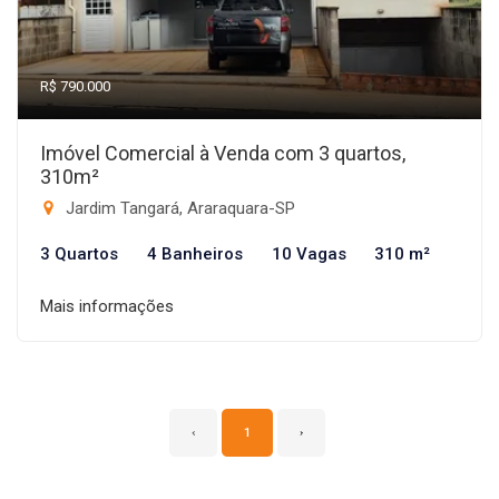
R$ 790.000
Imóvel Comercial à Venda com 3 quartos,
310m²
Jardim Tangará, Araraquara-SP
3 Quartos
4 Banheiros
10 Vagas
310 m²
Mais informações
‹
1
›