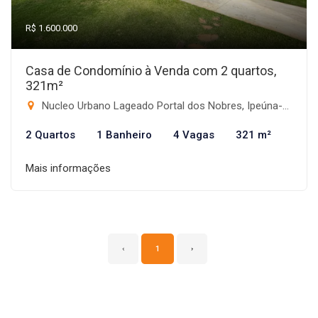
R$ 1.600.000
Casa de Condomínio à Venda com 2 quartos,
321m²
Nucleo Urbano Lageado Portal dos Nobres, Ipeúna-SP
2 Quartos
1 Banheiro
4 Vagas
321 m²
Mais informações
‹
1
›