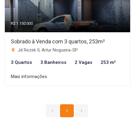
R$ 1.150.000
Sobrado à Venda com 3 quartos, 253m²
Jd Rezek II, Artur Nogueira-SP
3 Quartos
3 Banheiros
2 Vagas
253 m²
Mais informações
‹
1
›