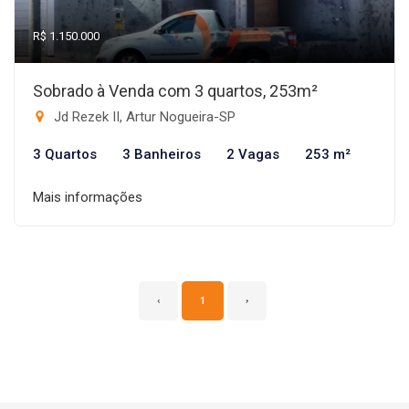
R$ 1.150.000
Sobrado à Venda com 3 quartos, 253m²
Jd Rezek II, Artur Nogueira-SP
3 Quartos
3 Banheiros
2 Vagas
253 m²
Mais informações
‹
1
›