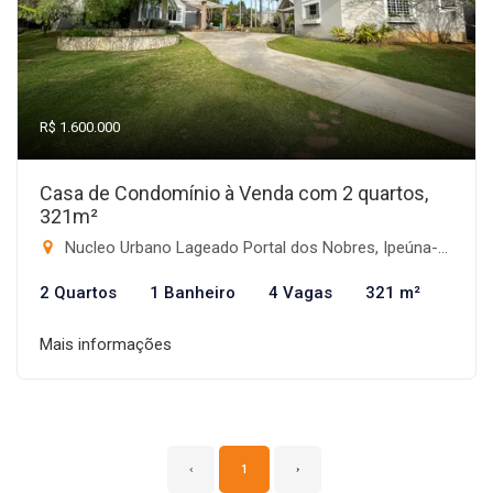
R$ 1.600.000
Casa de Condomínio à Venda com 2 quartos,
321m²
Nucleo Urbano Lageado Portal dos Nobres, Ipeúna-SP
2 Quartos
1 Banheiro
4 Vagas
321 m²
Mais informações
‹
1
›