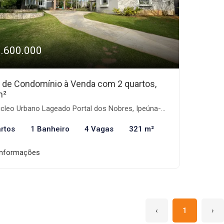
1.600.000
 de Condomínio à Venda com 2 quartos,
m²
leo Urbano Lageado Portal dos Nobres, Ipeúna-SP
rtos
1 Banheiro
4 Vagas
321 m²
informações
‹
1
›