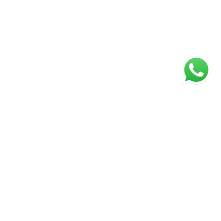
ágina inicial
RECI: 45922-J
s valores, condições e disponibilidade dos imóveis estão