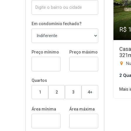
Em condomínio fechado?
R$ 
Casa
Preço mínimo
Preço máximo
321
Nuc
2 Qua
Quartos
Mais 
1
2
3
4+
Área mínima
Área máxima