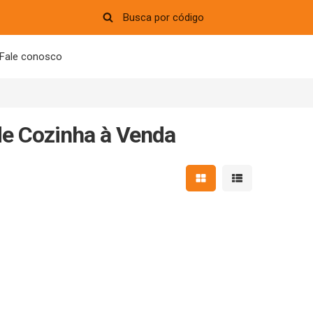
Fale conosco
e Cozinha à Venda
Mostrar resultados em 
Mostrar resultad