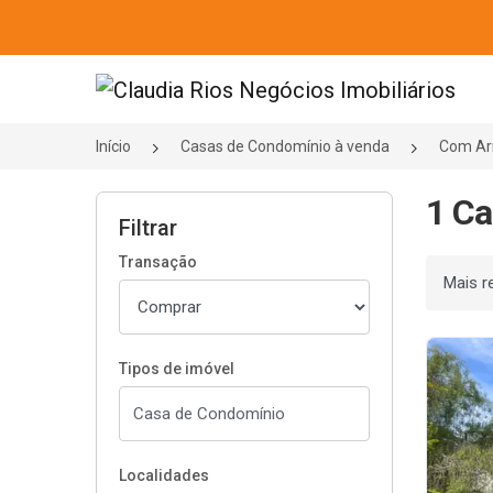
Página inicial
Início
Casas de Condomínio à venda
Com Ar
1 Ca
Filtrar
Transação
Ordenar
Tipos de imóvel
Localidades