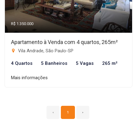
R$ 1.350.000
Apartamento à Venda com 4 quartos, 265m²
Vila Andrade, São Paulo-SP
4 Quartos
5 Banheiros
5 Vagas
265 m²
Mais informações
‹
1
›